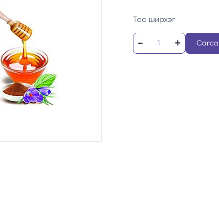
Тоо ширхэг
Сагса