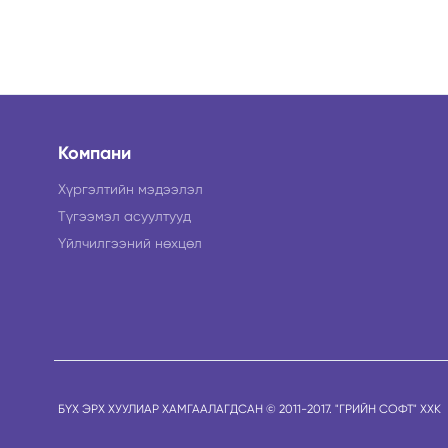
Компани
Хүргэлтийн мэдээлэл
Түгээмэл асуултууд
Үйлчилгээний нөхцөл
БҮХ ЭРХ ХУУЛИАР ХАМГААЛАГДСАН © 2011-2017. "ГРИЙН СОФТ" ХХК