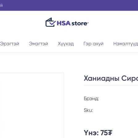
үй
Эрэгтэй
Эмэгтэй
Хүүхэд
Гэр ахуй
Нэмэлтүүд
Ханиадны Сир
Брэнд:
Sku:
Үнэ:
75
₮