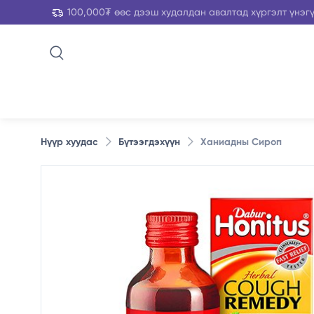
100,000₮ өөс дээш худалдан авалтад хүргэлт үнэг
Нүүр хуудас
Бүтээгдэхүүн
Ханиадны Сироп