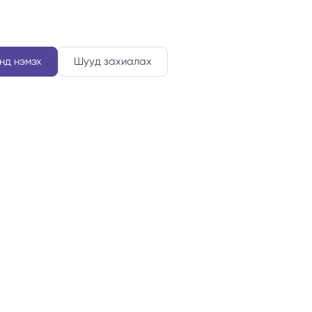
нд нэмэх
Шууд захиалах