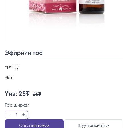
Эфирийн тос
Брэнд:
Sku:
Үнэ:
25
₮
25
₮
Тоо ширхэг
Сагсанд нэмэх
Шууд захиалах