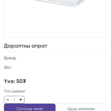
Даралтны апрат
Брэнд:
Sku:
Үнэ:
50
₮
Тоо ширхэг
Сагсанд нэмэх
Шууд захиалах