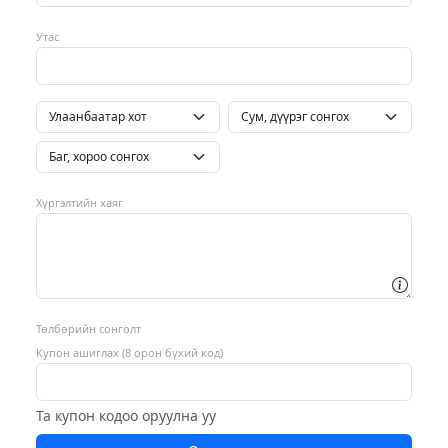
Утас
Хүргэлтийн хаяг
Төлбөрийн сонголт
Купон ашиглах (8 орон бүхий код)
Та купон кодоо оруулна уу