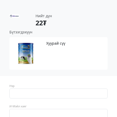
Нийт дүн
22₮
Бүтээгдэхүүн
Хуурай сүү
Нэр
И-Мэйл хаяг