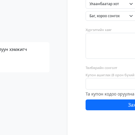
Хүргэлтийн хаяг
луун хэмжигч
Төлбөрийн сонголт
Купон ашиглах (8 орон бүхий 
Та купон кодоо оруулна
За