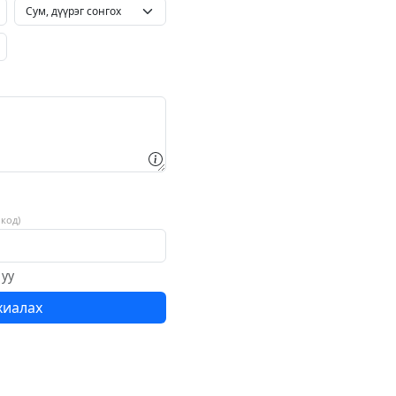
код)
 уу
хиалах