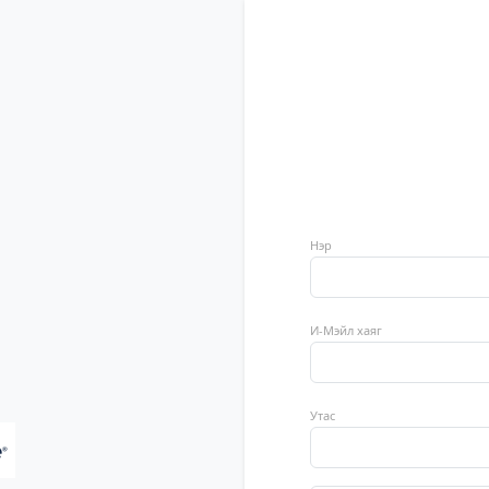
Нэр
И-Мэйл хаяг
Утас