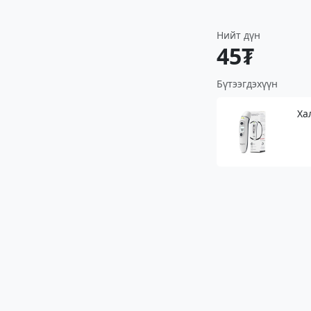
Нийт дүн
45₮
Бүтээгдэхүүн
Ха